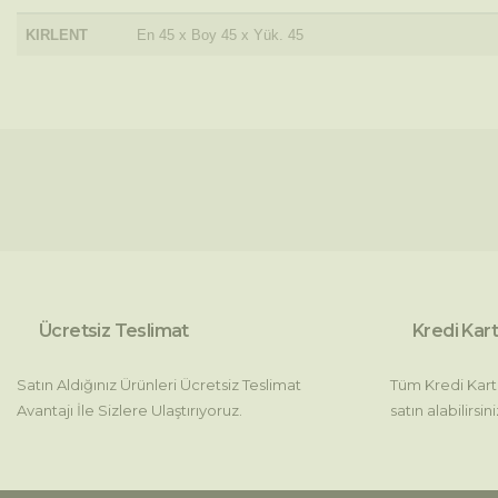
KIRLENT
En 45 x Boy 45 x Yük. 45
Bu ürünün fiyat bilgisi, resim, ürün açıklamalarında ve diğer konul
Görüş ve önerileriniz için teşekkür ederiz.
Ürün resmi kalitesiz, bozuk veya görüntülenemiyor.
Ürün açıklamasında eksik bilgiler bulunuyor.
Ürün bilgilerinde hatalar bulunuyor.
Ürün fiyatı diğer sitelerden daha pahalı.
Ücretsiz Teslimat
Kredi Kart
Bu ürüne benzer farklı alternatifler olmalı.
Satın Aldığınız Ürünleri Ücretsiz Teslimat
Tüm Kredi Kartla
Avantajı İle Sizlere Ulaştırıyoruz.
satın alabilirsini