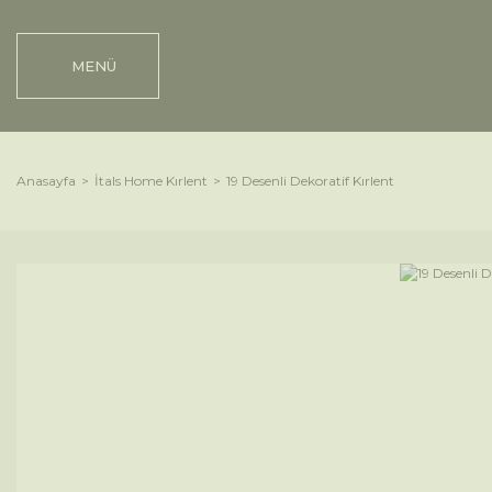
MENÜ
Anasayfa
İtals Home Kırlent
19 Desenli Dekoratif Kırlent