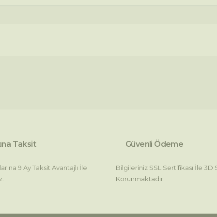
arda yetersiz gördüğünüz noktaları öneri formunu kullanarak tarafımıza i
Bu ürüne ilk yorumu siz yapın!
Yorum Yaz
ına Taksit
Güvenli Ödeme
rına 9 Ay Taksit Avantajlı İle
Bilgileriniz SSL Sertifikası İle 3D
z.
Korunmaktadır.
Gönder