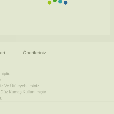
eri
Önerileriniz
iptir.
r.
z Ve Ütüleyebilirsiniz.
a Düz Kumaş Kullanılmıştır
r.