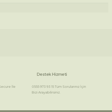
letebilirsiniz.
Destek Hizmeti
 Secure İle
0555 973 93 15 Tüm Sorularınız İçin
Bizi Arayabilirsiniz.