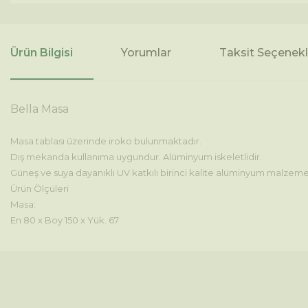
Ürün Bilgisi
Yorumlar
Taksit Seçenekl
Bella Masa
Masa tablası üzerinde iroko bulunmaktadır.
Dış mekanda kullanıma uygundur.
Alüminyum iskeletlidir.
Güneş ve suya dayanıklı UV katkılı birinci kalite alüminyum malzeme i
Ürün Ölçüleri
Masa:
En 80 x Boy 150 x Yük. 67
Bu ürünün fiyat bilgisi, resim, ürün açıklamalarında ve diğer konul
Görüş ve önerileriniz için teşekkür ederiz.
Ürün resmi kalitesiz, bozuk veya görüntülenemiyor.