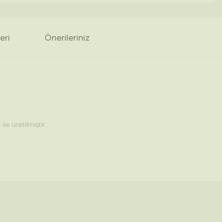
eri
Önerileriniz
le üretilmiştir.
arda yetersiz gördüğünüz noktaları öneri formunu kullanarak tarafımıza i
Bu ürüne ilk yorumu siz yapın!
Yorum Yaz