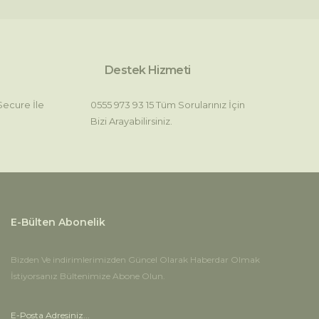
Destek Hizmeti
 Secure İle
0555 973 93 15 Tüm Sorularınız İçin
Bizi Arayabilirsiniz.
E-Bülten Abonelik
Bizden Ve indirimlerimizden Güncel Olarak Haberdar Olmak
İstiyorsanız Bültenimize Abone Olun.