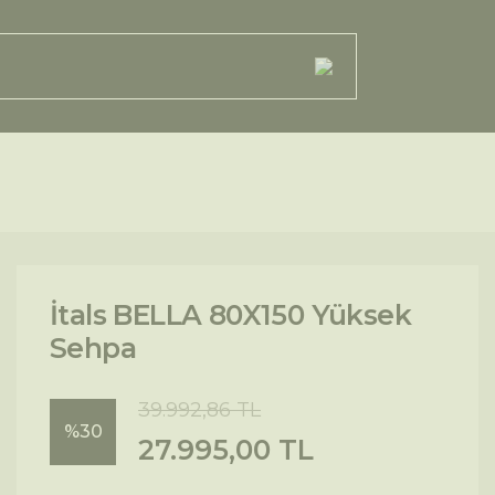
İtals BELLA 80X150 Yüksek
Sehpa
39.992,86 TL
%30
27.995,00 TL