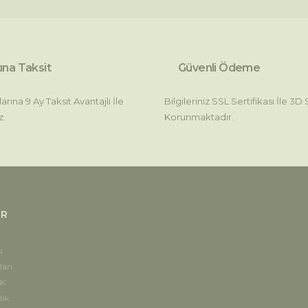
ına Taksit
Güvenli Ödeme
rına 9 Ay Taksit Avantajlı İle
Bilgileriniz SSL Sertifikası İle 3D
z.
Korunmaktadır.
Gönder
ER
i
ları
.K
lik