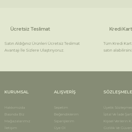
Ürün açıklamasında eksik bilgiler bulunuyor.
Ürün bilgilerinde hatalar bulunuyor.
Ürün fiyatı diğer sitelerden daha pahalı.
Ücretsiz Teslimat
Kredi Kart
Bu ürüne benzer farklı alternatifler olmalı.
Satın Aldığınız Ürünleri Ücretsiz Teslimat
Tüm Kredi Kartla
Avantajı İle Sizlere Ulaştırıyoruz.
satın alabilirsini
KURUMSAL
ALIŞVERİŞ
SÖZLEŞMEL
Hakkımızda
Sepetim
Üyelik Sözleşmes
Basında Biz
Beğendiklerim
İptal Ve İade Şart
Mağazalarımız
Siparişlerim
Kişisel Verilerin K
İletişim
Üye Ol
Gizlilik Ve Güven