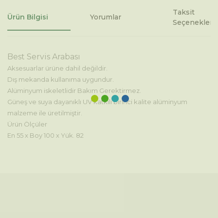
Taksit
Ürün Bilgisi
Yorumlar
Seçenekleri
Best Servis Arabası
Aksesuarlar ürüne dahil değildir.
Dış mekanda kullanıma uygundur.
Alüminyum iskeletlidir Bakım Gerektirmez.
Güneş ve suya dayanıklı UV katkılı birinci kalite alüminyum
malzeme ile üretilmiştir.
Ürün Ölçüler
En 55 x Boy 100 x Yük. 82
Bu ürünün fiyat bilgisi, resim, ürün açıklamalarında ve diğer
konularda yetersiz gördüğünüz noktaları öneri formunu
Bu ürüne ilk yorumu siz yapın!
kullanarak tarafımıza iletebilirsiniz.
Görüş ve önerileriniz için teşekkür ederiz.
Yorum Yaz