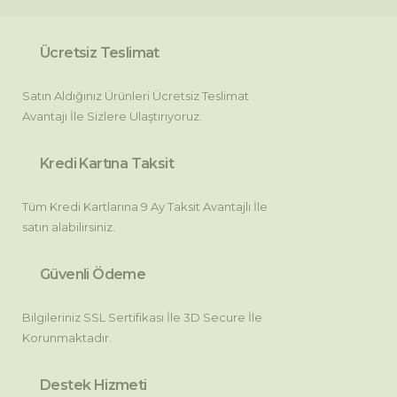
Ürün resmi kalitesiz, bozuk veya görüntülenemiyor.
Ürün açıklamasında eksik bilgiler bulunuyor.
Ücretsiz Teslimat
Ürün bilgilerinde hatalar bulunuyor.
Satın Aldığınız Ürünleri Ücretsiz Teslimat
Ürün fiyatı diğer sitelerden daha pahalı.
Avantajı İle Sizlere Ulaştırıyoruz.
Bu ürüne benzer farklı alternatifler olmalı.
Kredi Kartına Taksit
Tüm Kredi Kartlarına 9 Ay Taksit Avantajlı İle
satın alabilirsiniz.
Gönder
Güvenli Ödeme
Bilgileriniz SSL Sertifikası İle 3D Secure İle
Korunmaktadır.
Destek Hizmeti