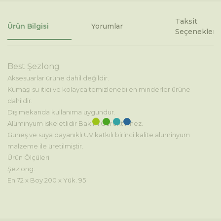
Taksit
Ürün Bilgisi
Yorumlar
Seçenekleri
Best Şezlong
Aksesuarlar ürüne dahil değildir.
Kumaşı su itici ve kolayca temizlenebilen minderler ürüne
dahildir.
Dış mekanda kullanıma uygundur.
Alüminyum iskeletlidir Bakım Gerektirmez.
Güneş ve suya dayanıklı UV katkılı birinci kalite alüminyum
malzeme ile üretilmiştir.
Ürün Ölçüleri
Şezlong:
En 72 x Boy 200 x Yük. 95
Bu ürünün fiyat bilgisi, resim, ürün açıklamalarında ve diğer
konularda yetersiz gördüğünüz noktaları öneri formunu