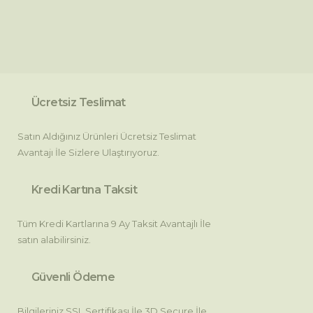
Bu ürüne ilk yorumu siz yapın!
kullanarak tarafımıza iletebilirsiniz.
Görüş ve önerileriniz için teşekkür ederiz.
Yorum Yaz
Ürün resmi kalitesiz, bozuk veya görüntülenemiyor.
Ürün açıklamasında eksik bilgiler bulunuyor.
Ücretsiz Teslimat
Ürün bilgilerinde hatalar bulunuyor.
Satın Aldığınız Ürünleri Ücretsiz Teslimat
Ürün fiyatı diğer sitelerden daha pahalı.
Avantajı İle Sizlere Ulaştırıyoruz.
Bu ürüne benzer farklı alternatifler olmalı.
Kredi Kartına Taksit
Tüm Kredi Kartlarına 9 Ay Taksit Avantajlı İle
satın alabilirsiniz.
Gönder
Güvenli Ödeme
Bilgileriniz SSL Sertifikası İle 3D Secure İle