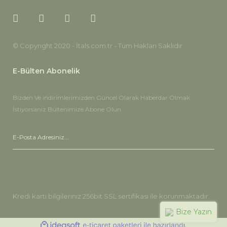
© Copyright 2020 - İtals.com.tr - Tüm Hakları Saklıdır.
E-Bülten Abonelik
Bizden Ve indirimlerimizden Güncel Olarak Haberdar Olmak
İstiyorsanız Bültenimize Abone Olun.
Kredi kartı bilgileriniz 256bit SSL sertifikası ile korunmaktadır.
Bize Yazın
ile
ideasoft
e-