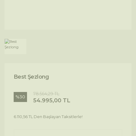
Best Şezlong
78.564,29 TL
%30
54.995,00 TL
6.110,56 TL Den Başlayan Taksitlerle!