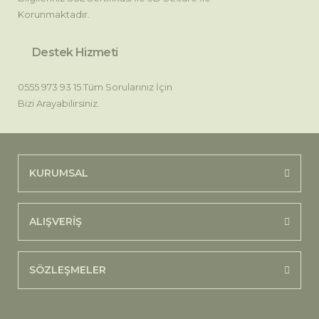
Korunmaktadır.
Destek Hizmeti
0555 973 93 15 Tüm Sorularınız İçin
Bizi Arayabilirsiniz.
KURUMSAL
ALIŞVERİŞ
SÖZLEŞMELER