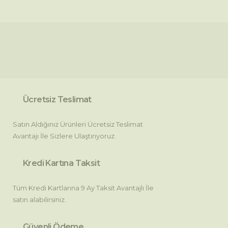
Bu ürünün fiyat bilgisi, resim, ürün açıklamalarında ve diğer
konularda yetersiz gördüğünüz noktaları öneri formunu
Bu ürüne ilk yorumu siz yapın!
kullanarak tarafımıza iletebilirsiniz.
Görüş ve önerileriniz için teşekkür ederiz.
Yorum Yaz
Ürün resmi kalitesiz, bozuk veya görüntülenemiyor.
Ürün açıklamasında eksik bilgiler bulunuyor.
Ücretsiz Teslimat
Ürün bilgilerinde hatalar bulunuyor.
Satın Aldığınız Ürünleri Ücretsiz Teslimat
Ürün fiyatı diğer sitelerden daha pahalı.
Avantajı İle Sizlere Ulaştırıyoruz.
Bu ürüne benzer farklı alternatifler olmalı.
Kredi Kartına Taksit
Tüm Kredi Kartlarına 9 Ay Taksit Avantajlı İle
satın alabilirsiniz.
Gönder
Güvenli Ödeme