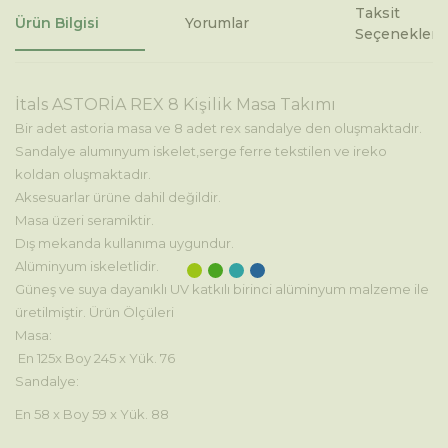
Taksit
Ürün Bilgisi
Yorumlar
Seçenekleri
İtals ASTORİA REX 8 Kişilik Masa Takımı
Bir adet astoria masa ve 8 adet rex sandalye den oluşmaktadır
.
Sandalye alumınyum iskelet,serge ferre tekstilen ve ireko
koldan oluşmaktadır
.
Aksesuarlar ürüne dahil değildir.
Masa üzeri seramiktir.
Dış mekanda kullanıma uygundur.
Alüminyum iskeletlidir.
Güneş ve suya dayanıklı UV katkılı birinci alüminyum malzeme ile
üretilmiştir.
Ürün Ölçüleri
Masa:
En 125x Boy 245 x Yük. 76
Sandalye:
En 58 x Boy 59 x Yük. 88