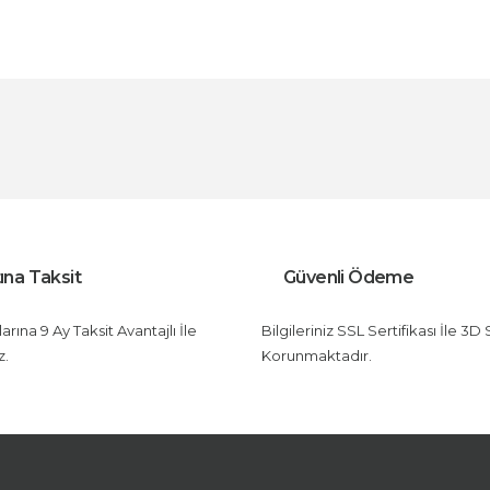
arda yetersiz gördüğünüz noktaları öneri formunu kullanarak tarafımıza i
Bu ürüne ilk yorumu siz yapın!
Yorum Yaz
ına Taksit
Güvenli Ödeme
rına 9 Ay Taksit Avantajlı İle
Bilgileriniz SSL Sertifikası İle 3D
z.
Korunmaktadır.
Gönder