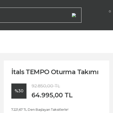
0
İtals TEMPO Oturma Takımı
92.850,00 TL
%30
64.995,00 TL
7.221,67 TL Den Başlayan Taksitlerle!