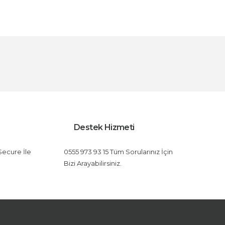
letebilirsiniz.
Destek Hizmeti
 Secure İle
0555 973 93 15 Tüm Sorularınız İçin
Bizi Arayabilirsiniz.