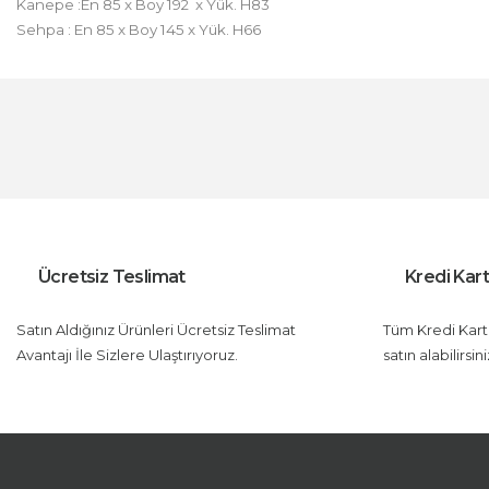
Kanepe :
En 85 x Boy 192 x Yük. H83
Sehpa :
En 85 x Boy 145 x Yük. H66
Bu ürünün fiyat bilgisi, resim, ürün açıklamalarında ve diğer konul
Görüş ve önerileriniz için teşekkür ederiz.
Ürün resmi kalitesiz, bozuk veya görüntülenemiyor.
Ürün açıklamasında eksik bilgiler bulunuyor.
Ürün bilgilerinde hatalar bulunuyor.
Ürün fiyatı diğer sitelerden daha pahalı.
Ücretsiz Teslimat
Kredi Kart
Bu ürüne benzer farklı alternatifler olmalı.
Satın Aldığınız Ürünleri Ücretsiz Teslimat
Tüm Kredi Kartla
Avantajı İle Sizlere Ulaştırıyoruz.
satın alabilirsini